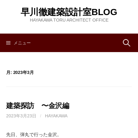
コ
早川徹建築設計室BLOG
ン
テ
HAYAKAWA TORU ARCHITECT OFFICE
ン
ツ
へ
メニュー
検
ス
キ
索
ッ
月:
2023年3月
プ
:
建築探訪 〜金沢編
2023年3月23日
/
HAYAKAWA
先日、弾丸で行った金沢。