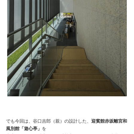
でも今回は、谷口吉郎（親）の設計した、
迎賓館赤坂離宮和
風別館「遊心亭」
を