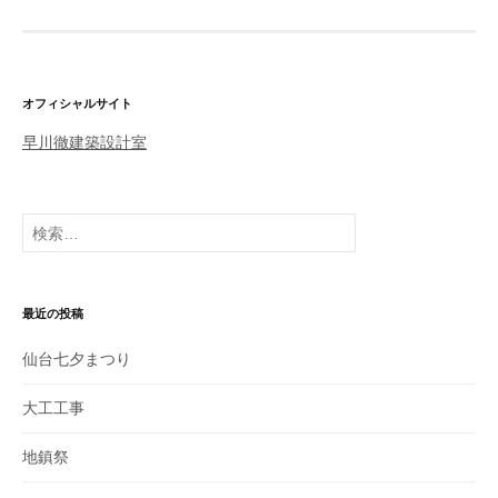
稿
ナ
ビ
ゲ
オフィシャルサイト
ー
早川徹建築設計室
シ
ョ
検
ン
索
:
最近の投稿
仙台七夕まつり
大工工事
地鎮祭