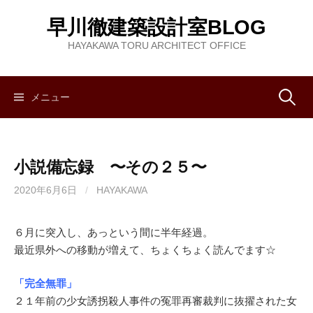
コ
早川徹建築設計室BLOG
ン
テ
HAYAKAWA TORU ARCHITECT OFFICE
ン
ツ
へ
メニュー
検
ス
キ
索
ッ
小説備忘録 〜その２５〜
プ
:
2020年6月6日
/
HAYAKAWA
６月に突入し、あっという間に半年経過。
最近県外への移動が増えて、ちょくちょく読んでます☆
「完全無罪」
２１年前の少女誘拐殺人事件の冤罪再審裁判に抜擢された女