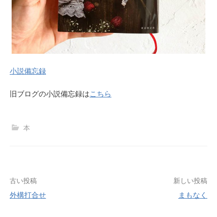
小説備忘録
旧ブログの小説備忘録は
こちら
本
古い投稿
新しい投稿
外構打合せ
まもなく
投