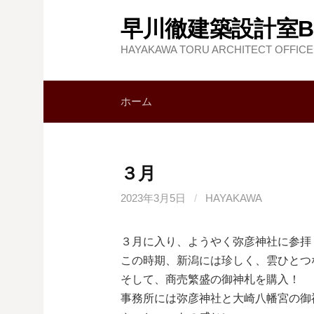
コ
早川徹建築設計室B
ン
テ
HAYAKAWA TORU ARCHITECT OFFICE
ン
ツ
ホーム
へ
ス
キ
ッ
３月
プ
2023年3月5日
/
HAYAKAWA
３月に入り、ようやく弥彦神社に参拝
この時期、新潟には珍しく、雲ひとつ
そして、商売繁盛の御神札を購入！
事務所には弥彦神社と大崎八幡宮の御