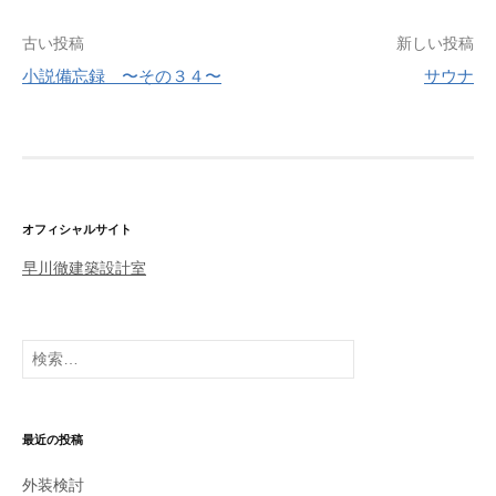
古い投稿
新しい投稿
小説備忘録 〜その３４〜
サウナ
投
稿
ナ
ビ
ゲ
オフィシャルサイト
ー
早川徹建築設計室
シ
ョ
検
ン
索
:
最近の投稿
外装検討