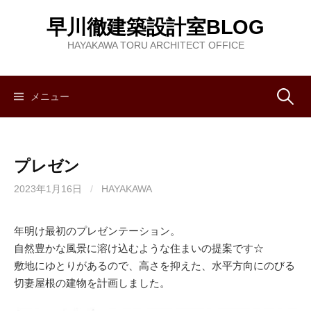
コ
早川徹建築設計室BLOG
ン
テ
HAYAKAWA TORU ARCHITECT OFFICE
ン
ツ
へ
メニュー
検
ス
キ
索
ッ
プレゼン
プ
:
2023年1月16日
/
HAYAKAWA
年明け最初のプレゼンテーション。
自然豊かな風景に溶け込むような住まいの提案です☆
敷地にゆとりがあるので、高さを抑えた、水平方向にのびる
切妻屋根の建物を計画しました。