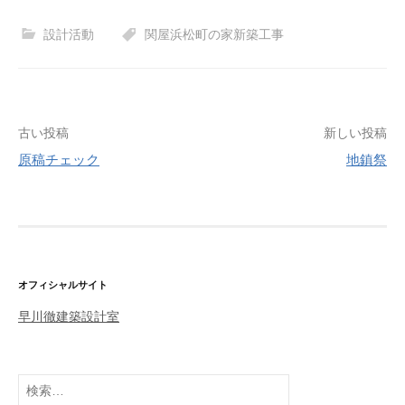
設計活動
関屋浜松町の家新築工事
古い投稿
新しい投稿
原稿チェック
地鎮祭
投
稿
ナ
ビ
ゲ
オフィシャルサイト
ー
早川徹建築設計室
シ
ョ
検
ン
索