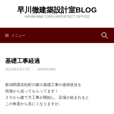
コ
早川徹建築設計室BLOG
ン
テ
HAYAKAWA TORU ARCHITECT OFFICE
ン
ツ
へ
メニュー
検
ス
キ
索
ッ
基礎工事経過
プ
:
2022年5月17日
/
HAYAKAWA
新潟関屋浜松町の家の基礎工事の進捗状況を
現場から送ってもらってます！
２０から建て方工事が開始し、足場が組まれると
この角度から見にくなりますが。