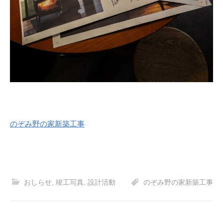
のぞみ野の家新築工事
おしらせ
,
竣工写真
,
設計活動
のぞみ野の家新築工事