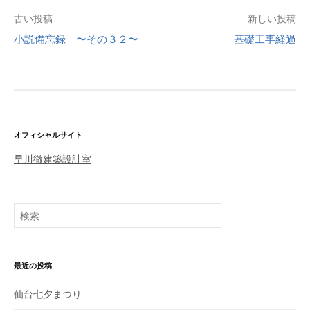
古い投稿
新しい投稿
小説備忘録 〜その３２〜
基礎工事経過
投
稿
ナ
ビ
ゲ
オフィシャルサイト
ー
早川徹建築設計室
シ
ョ
検
ン
索
:
最近の投稿
仙台七夕まつり