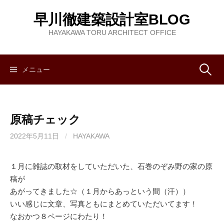
コ
早川徹建築設計室BLOG
ン
テ
HAYAKAWA TORU ARCHITECT OFFICE
ン
ツ
へ
メニュー
検
ス
キ
索
ッ
原稿チェック
プ
:
2022年5月11日
/
HAYAKAWA
１月に雑誌の取材をしていただいた、石巻のぞみ野の家の原
稿が
あがってきました☆（１月からあっという間（汗））
いい感じに文章、写真ともにまとめていただいてます！
なおかつ８ページにわたり！