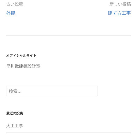
古い投稿
新しい投稿
外観
建て方工事
投
稿
ナ
ビ
ゲ
オフィシャルサイト
ー
早川徹建築設計室
シ
ョ
検
ン
索
:
最近の投稿
大工工事