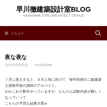
コ
早川徹建築設計室BLOG
ン
テ
HAYAKAWA TORU ARCHITECT OFFICE
ン
ツ
へ
メニュー
検
ス
キ
索
ッ
夜な夜な
プ
:
2021年8月24日
/
HAYAKAWA
７月に突入すると、９月上旬に向けて、毎年恒例の二級建築
士資格学校の講師のアルバイト。
かれこれ十数年やっていますが、だんだん試験内容が難しく
なっていって
こちらの予習も結構大変w