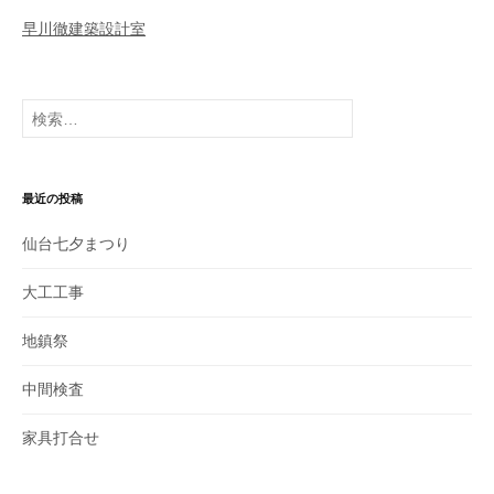
ー
早川徹建築設計室
シ
ョ
検
ン
索
:
最近の投稿
仙台七夕まつり
大工工事
地鎮祭
中間検査
家具打合せ