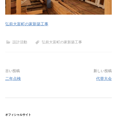
弘前大富町の家新築工事
設計活動
弘前大富町の家新築工事
古い投稿
新しい投稿
二年点検
代替大会
投
稿
ナ
ビ
ゲ
オフィシャルサイト