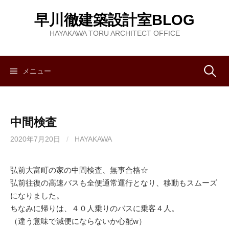
コ
早川徹建築設計室BLOG
ン
テ
HAYAKAWA TORU ARCHITECT OFFICE
ン
ツ
へ
メニュー
検
ス
キ
索
ッ
中間検査
プ
:
2020年7月20日
/
HAYAKAWA
弘前大富町の家の中間検査、無事合格☆
弘前往復の高速バスも全便通常運行となり、移動もスムーズ
になりました。
ちなみに帰りは、４０人乗りのバスに乗客４人。
（違う意味で減便にならないか心配w）