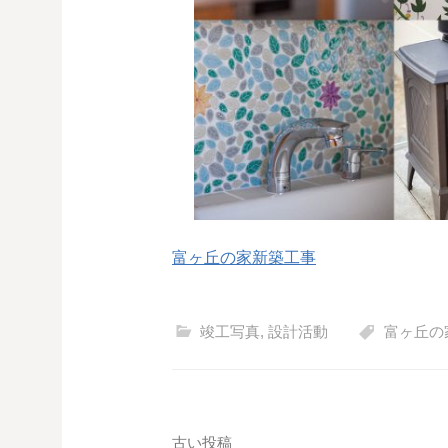
富ヶ丘の家新築工事
竣工写真
,
設計活動
富ヶ丘の
古い投稿