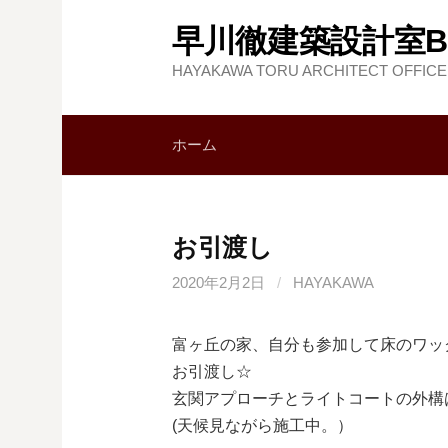
コ
早川徹建築設計室B
ン
テ
HAYAKAWA TORU ARCHITECT OFFICE
ン
ツ
ホーム
へ
ス
キ
ッ
お引渡し
プ
2020年2月2日
/
HAYAKAWA
富ヶ丘の家、自分も参加して床のワッ
お引渡し☆
玄関アプローチとライトコートの外構
(天候見ながら施工中。）