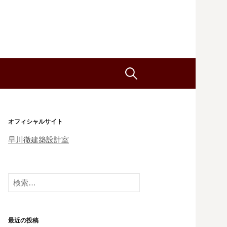
検
索
オフィシャルサイト
:
早川徹建築設計室
検
索
:
最近の投稿