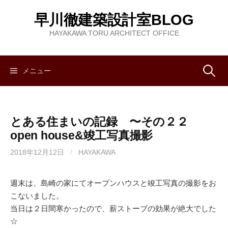
コ
早川徹建築設計室BLOG
ン
テ
HAYAKAWA TORU ARCHITECT OFFICE
ン
ツ
へ
メニュー
検
ス
キ
索
ッ
とある住まいの記録 〜その２２
プ
:
open house&竣工写真撮影
2018年12月12日
/
HAYAKAWA
週末は、島崎の家にてオープンハウスと竣工写真の撮影をお
こないました。
当日は２日間寒かったので、薪ストーブの効果が絶大でした
☆