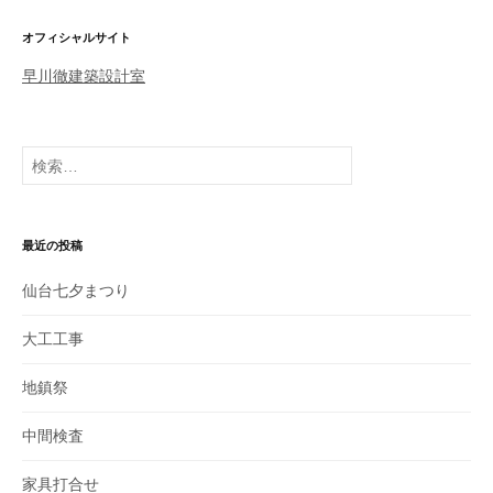
ビ
ゲ
オフィシャルサイト
ー
早川徹建築設計室
シ
ョ
検
ン
索
:
最近の投稿
仙台七夕まつり
大工工事
地鎮祭
中間検査
家具打合せ