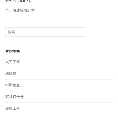
オフィシャルサイト
ー
早川徹建築設計室
シ
ョ
ン
検
索
:
最近の投稿
大工工事
地鎮祭
中間検査
家具打合せ
屋根工事