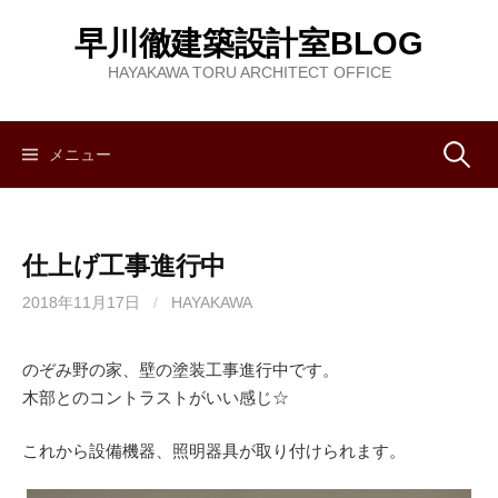
コ
早川徹建築設計室BLOG
ン
テ
HAYAKAWA TORU ARCHITECT OFFICE
ン
ツ
へ
メニュー
検
ス
キ
索
ッ
仕上げ工事進行中
プ
:
2018年11月17日
/
HAYAKAWA
のぞみ野の家、壁の塗装工事進行中です。
木部とのコントラストがいい感じ☆
これから設備機器、照明器具が取り付けられます。