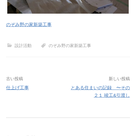
のぞみ野の家新築工事
設計活動
のぞみ野の家新築工事
古い投稿
新しい投稿
仕上げ工事
とある住まいの記録 〜その
投
２１ 竣工&引渡し
稿
ナ
ビ
ゲ