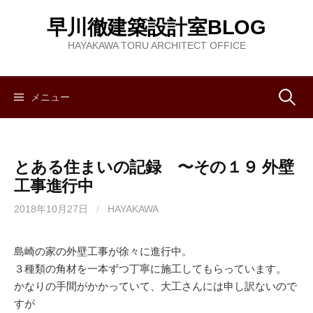
コ
早川徹建築設計室BLOG
ン
テ
HAYAKAWA TORU ARCHITECT OFFICE
ン
ツ
へ
メニュー
検
ス
キ
索
ッ
とある住まいの記録 〜その１９ 外壁
プ
:
工事進行中
2018年10月27日
/
HAYAKAWA
島崎の家の外壁工事が徐々に進行中。
３種類の角材を一本ずつ丁寧に施工してもらっています。
かなりの手間がかかっていて、大工さんには申し訳ないので
すが