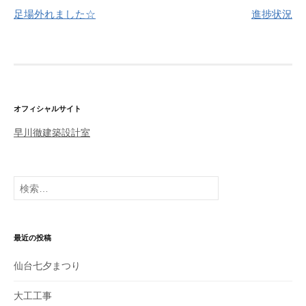
足場外れました☆
進捗状況
投
稿
ナ
ビ
ゲ
オフィシャルサイト
ー
早川徹建築設計室
シ
ョ
検
ン
索
:
最近の投稿
仙台七夕まつり
大工工事