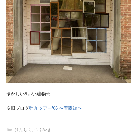
懐かしい&いい建物☆
※旧ブログ
弾丸ツアー’06 〜青森編〜
けんちく
,
つぶやき