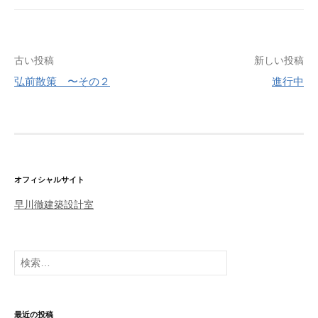
古い投稿
新しい投稿
弘前散策 〜その２
進行中
投
稿
ナ
ビ
ゲ
オフィシャルサイト
ー
早川徹建築設計室
シ
ョ
検
ン
索
:
最近の投稿