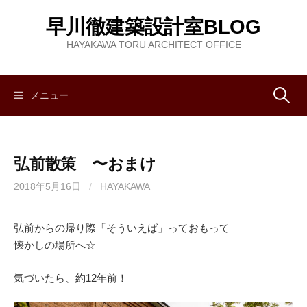
コ
早川徹建築設計室BLOG
ン
テ
HAYAKAWA TORU ARCHITECT OFFICE
ン
ツ
へ
メニュー
検
ス
キ
索
ッ
弘前散策 〜おまけ
プ
:
2018年5月16日
/
HAYAKAWA
弘前からの帰り際「そういえば」っておもって
懐かしの場所へ☆
気づいたら、約12年前！